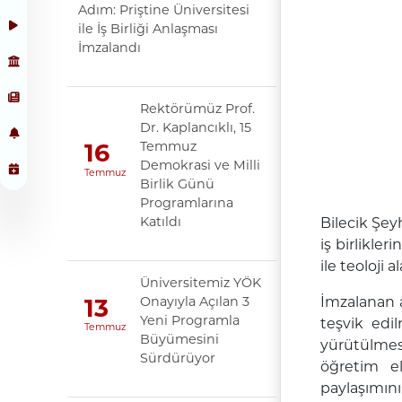
Adım: Priştine Üniversitesi
ile İş Birliği Anlaşması
İmzalandı
Rektörümüz Prof.
Dr. Kaplancıklı, 15
Temmuz
16
Demokrasi ve Milli
Temmuz
Birlik Günü
Programlarına
Katıldı
Bilecik Şey
iş birlikle
ile teoloji 
Üniversitemiz YÖK
Onayıyla Açılan 3
İmzalanan a
13
Yeni Programla
teşvik edil
Temmuz
Büyümesini
yürütülmes
Sürdürüyor
öğretim el
paylaşımını