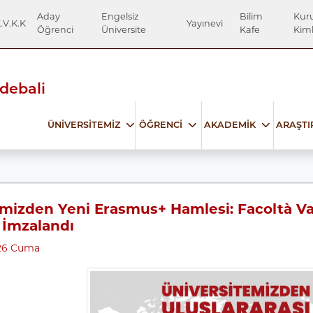
Aday
Engelsiz
Bilim
Kur
.V.K.K
Yayınevi
Öğrenci
Üniversite
Kafe
Kiml
Edebali
ÜNİVERSİTEMİZ
ÖĞRENCİ
AKADEMİK
ARAŞT
mizden Yeni Erasmus+ Hamlesi: Facoltà Valde
 İmzalandı
026 Cuma