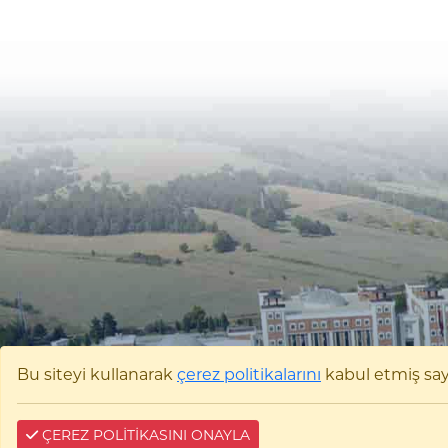
Bu siteyi kullanarak
çerez politikalarını
kabul etmiş sayıl
ÇEREZ POLİTİKASINI ONAYLA