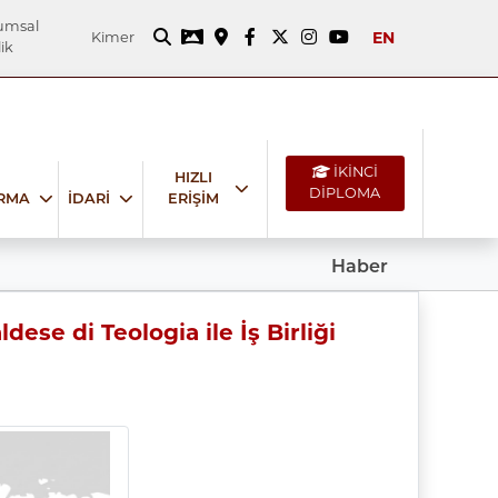
umsal
EN
Kimer
ik
İKİNCİ
HIZLI
DİPLOMA
IRMA
İDARİ
ERİŞİM
Haber
se di Teologia ile İş Birliği