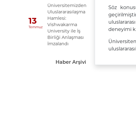
Üniversitemizden
Söz konusu 
Uluslararasılaşma
geçirilmiş
Hamlesi:
13
uluslararas
Vishwakarma
Temmuz
deneyimi k
University ile İş
Birliği Anlaşması
Üniversitem
İmzalandı
uluslararas
Haber Arşivi