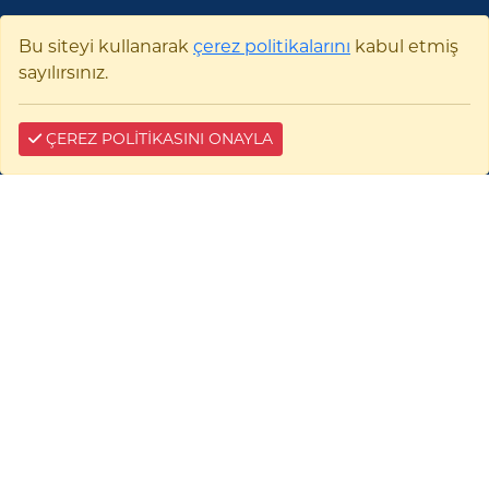
Bu siteyi kullanarak
çerez politikalarını
kabul etmiş
sayılırsınız.
ÇEREZ POLİTİKASINI ONAYLA
Bilecik Şeyh Edebali
Üniversitesi